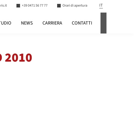
IT
is.it
+39 0471 56 77 77
Orari di apertura
TUDIO
NEWS
CARRIERA
CONTATTI
LOGIN
O 2010