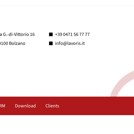
a G.-di-Vittorio 16
+39 0471 56 77 77
9100 Bolzano
info@lavoris.it
RM
Download
Clients